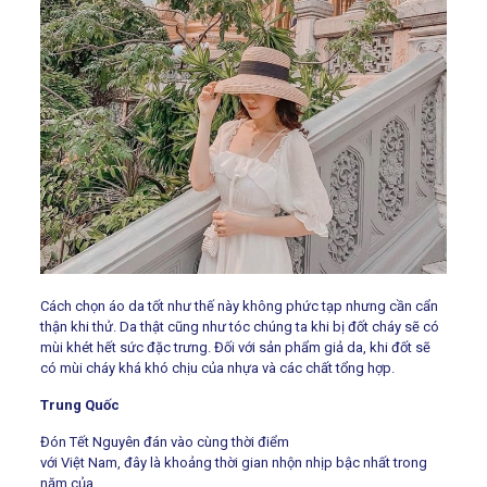
Cách chọn áo da tốt như thế này không phức tạp nhưng cần cẩn
thận khi thử. Da thật cũng như tóc chúng ta khi bị đốt cháy sẽ có
mùi khét hết sức đặc trưng. Đối với sản phẩm giả da, khi đốt sẽ
có mùi cháy khá khó chịu của nhựa và các chất tổng hợp.
Trung Quốc
Đón Tết Nguyên đán vào cùng thời điểm
với Việt Nam, đây là khoảng thời gian nhộn nhịp bậc nhất trong
năm của