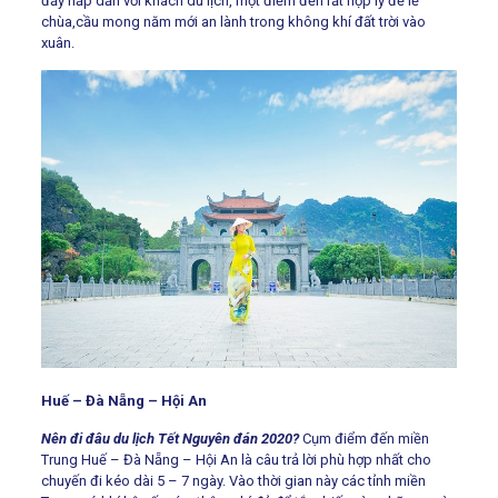
đầy hấp dẫn với khách du lịch, một điểm đến rất hợp lý để lễ
chùa,cầu mong năm mới an lành trong không khí đất trời vào
xuân.
Huế – Đà Nẵng – Hội An
Nên đi đâu du lịch Tết Nguyên đán 2020?
Cụm điểm đến miền
Trung Huế – Đà Nẵng – Hội An là câu trả lời phù hợp nhất cho
chuyến đi kéo dài 5 – 7 ngày. Vào thời gian này các tỉnh miền