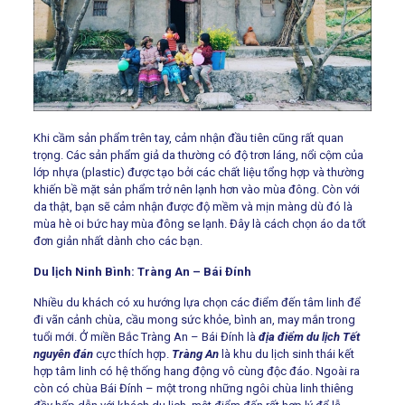
Khi cầm sản phẩm trên tay, cảm nhận đầu tiên cũng rất quan
trọng. Các sản phẩm giả da thường có độ trơn láng, nổi cộm của
lớp nhựa (plastic) được tạo bởi các chất liệu tổng hợp và thường
khiến bề mặt sản phẩm trở nên lạnh hơn vào mùa đông. Còn với
da thật, bạn sẽ cảm nhận được độ mềm và mịn màng dù đó là
mùa hè oi bức hay mùa đông se lạnh. Đây là cách chọn áo da tốt
đơn giản nhất dành cho các bạn.
Du lịch Ninh Bình: Tràng An – Bái Đính
Nhiều du khách có xu hướng lựa chọn các điểm đến tâm linh để
đi vãn cảnh chùa, cầu mong sức khỏe, bình an, may mắn trong
tuổi mới. Ở miền Bắc Tràng An – Bái Đính là
địa điểm du lịch Tết
nguyên đán
cực thích hợp.
Tràng An
là khu du lịch sinh thái kết
hợp tâm linh có hệ thống hang động vô cùng độc đáo. Ngoài ra
còn có chùa Bái Đính – một trong những ngôi chùa linh thiêng