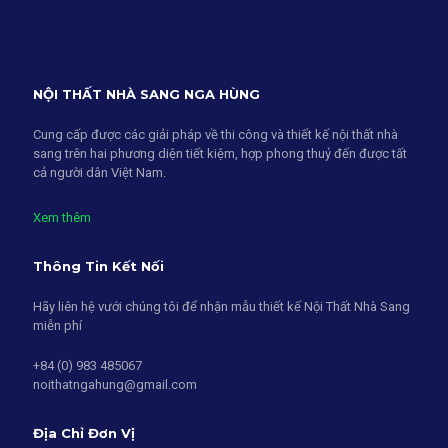
NỘI THẤT NHÀ SANG NGA HÙNG
Cung cấp được các giải pháp về thi công và thiết kế nội thất nhà
sang trên hai phương diện tiết kiệm, hợp phong thuỷ đến được tất
cả người dân Việt Nam.
Xem thêm
Thông Tin Kết Nối
Hãy liên hệ vưới chúng tôi để nhận mẫu thiết kế Nội Thất Nhà Sang
miễn phí
+84 (0) 983 485067
noithatngahung@gmail.com
Địa Chỉ Đơn Vị