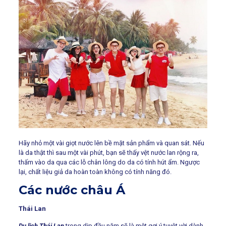
Hãy nhỏ một vài giọt nước lên bề mặt sản phẩm và quan sát. Nếu
là da thật thì sau một vài phút, bạn sẽ thấy vệt nước lan rộng ra,
thấm vào da qua các lỗ chân lông do da có tính hút ẩm. Ngược
lại, chất liệu giả da hoàn toàn không có tính năng đó.
Các nước châu Á
Thái Lan
Du lịch Thái Lan
trong dịp đầu năm sẽ là một gợi ý tuyệt vời dành