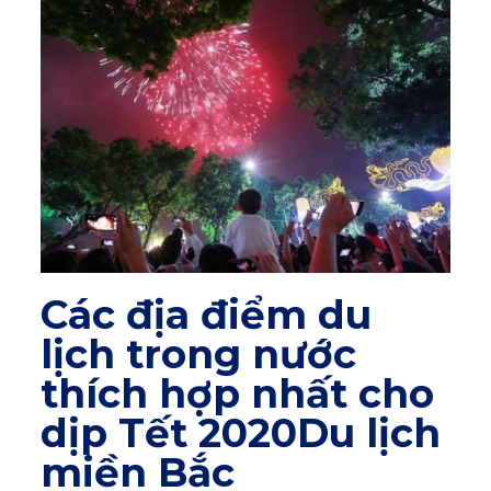
Các địa điểm du
lịch trong nước
thích hợp nhất cho
dịp Tết 2020
Du lịch
miền Bắc