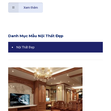
Xem thêm
Danh Mục Mẫu Nội Thất Đẹp
Nội Thất Đẹp