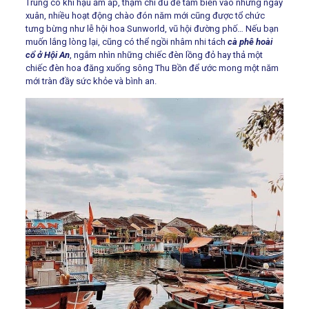
Trung có khí hậu ấm áp, thậm chí đủ để tắm biến vào những ngày
xuân, nhiều hoạt động chào đón năm mới cũng được tổ chức
tưng bừng như lễ hội hoa Sunworld, vũ hội đường phố… Nếu bạn
muốn lắng lòng lại, cũng có thể ngồi nhâm nhi tách
cà phê hoài
cổ ở Hội An
, ngắm nhìn những chiếc đèn lồng đỏ hay thả một
chiếc đèn hoa đăng xuống sông Thu Bồn để ước mong một năm
mới tràn đầy sức khỏe và bình an.